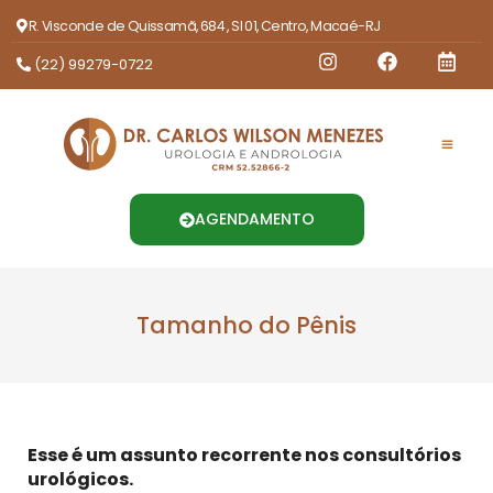
R. Visconde de Quissamã, 684 , Sl 01, Centro, Macaé-RJ
(22) 99279-0722
AGENDAMENTO
Tamanho do Pênis
Esse é um assunto recorrente nos consultórios
urológicos.